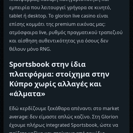
εμπειρία που λειτουργεί γρήγορα σε κινητό,
tablet ή desktop. Το glorion live casino είναι
επίσης κομμάτι της premium εικόνας μας:
ατμόσφαιρα live, ρυθμός πραγματικού τραπεζιού
και αίσθηση αυθεντικότητας για όσους δεν
θέλουν μόνο RNG.
Sportsbook στην ίδια
πλατφόρμα: στοίχημα στην
Κύπρο χωρίς αλλαγές και
«άλματα»
Εδώ κερδίζουμε ξεκάθαρα απέναντι στο market
average: δεν είμαστε απλώς καζίνο. Στη Glorion
έχουμε πλήρως integrated Sportsbook, ώστε να