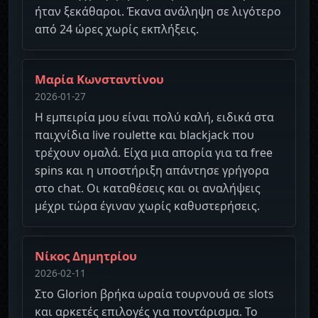
ήταν ξεκάθαροι. Έκανα ανάληψη σε λιγότερο
από 24 ώρες χωρίς εκπλήξεις.
Μαρία Κωνσταντίνου
2026-01-27
Η εμπειρία μου είναι πολύ καλή, ειδικά στα
παιχνίδια live roulette και blackjack που
τρέχουν ομαλά. Είχα μια απορία για τα free
spins και η υποστήριξη απάντησε γρήγορα
στο chat. Οι καταθέσεις και οι αναλήψεις
μέχρι τώρα έγιναν χωρίς καθυστερήσεις.
Νίκος Δημητρίου
2026-02-11
Στο Glorion βρήκα ωραία τουρνουά σε slots
και αρκετές επιλογές για ποντάρισμα. Το