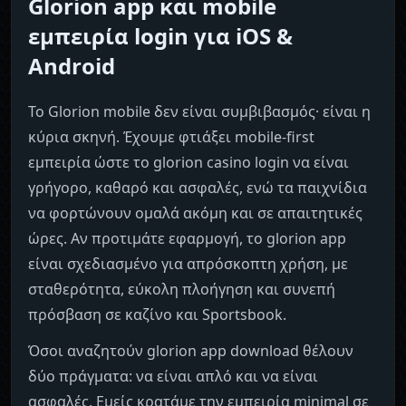
Glorion app και mobile
εμπειρία login για iOS &
Android
Το Glorion mobile δεν είναι συμβιβασμός· είναι η
κύρια σκηνή. Έχουμε φτιάξει mobile-first
εμπειρία ώστε το glorion casino login να είναι
γρήγορο, καθαρό και ασφαλές, ενώ τα παιχνίδια
να φορτώνουν ομαλά ακόμη και σε απαιτητικές
ώρες. Αν προτιμάτε εφαρμογή, το glorion app
είναι σχεδιασμένο για απρόσκοπτη χρήση, με
σταθερότητα, εύκολη πλοήγηση και συνεπή
πρόσβαση σε καζίνο και Sportsbook.
Όσοι αναζητούν glorion app download θέλουν
δύο πράγματα: να είναι απλό και να είναι
ασφαλές. Εμείς κρατάμε την εμπειρία minimal σε