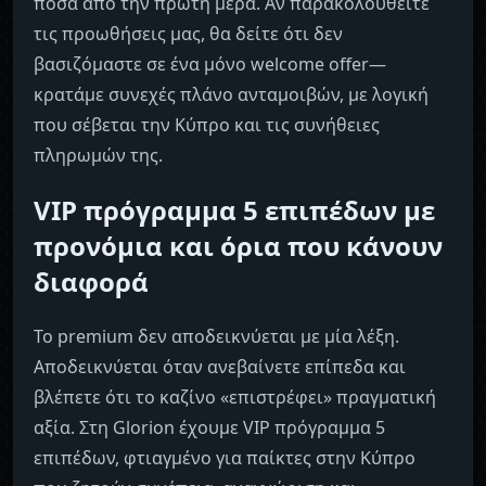
ποσά από την πρώτη μέρα. Αν παρακολουθείτε
τις προωθήσεις μας, θα δείτε ότι δεν
βασιζόμαστε σε ένα μόνο welcome offer—
κρατάμε συνεχές πλάνο ανταμοιβών, με λογική
που σέβεται την Κύπρο και τις συνήθειες
πληρωμών της.
VIP πρόγραμμα 5 επιπέδων με
προνόμια και όρια που κάνουν
διαφορά
Το premium δεν αποδεικνύεται με μία λέξη.
Αποδεικνύεται όταν ανεβαίνετε επίπεδα και
βλέπετε ότι το καζίνο «επιστρέφει» πραγματική
αξία. Στη Glorion έχουμε VIP πρόγραμμα 5
επιπέδων, φτιαγμένο για παίκτες στην Κύπρο