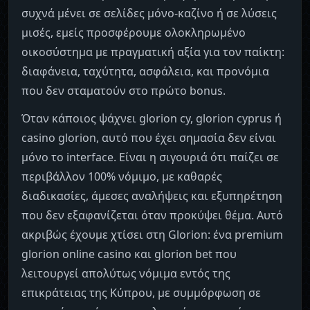
συχνά μένει σε σελίδες μόνο-καζίνο ή σε λύσεις
μισές, εμείς προσφέρουμε ολοκληρωμένο
οικοσύστημα με πραγματική αξία για τον παίκτη:
διαφάνεια, ταχύτητα, ασφάλεια, και προνόμια
που δεν σταματούν στο πρώτο bonus.
Όταν κάποιος ψάχνει glorion cy, glorion cyprus ή
casino glorion, αυτό που έχει σημασία δεν είναι
μόνο το interface. Είναι η σιγουριά ότι παίζει σε
περιβάλλον 100% νόμιμο, με καθαρές
διαδικασίες, άμεσες αναλήψεις και εξυπηρέτηση
που δεν εξαφανίζεται όταν προκύψει θέμα. Αυτό
ακριβώς έχουμε χτίσει στη Glorion: ένα premium
glorion online casino και glorion bet που
λειτουργεί απολύτως νόμιμα εντός της
επικράτειας της Κύπρου, με συμμόρφωση σε