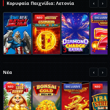
Κορυφαία Παιχνίδια: Λετονία
‹
›
ΝΈΟ
EXCLUSIVE
1
2
3
4
Νέα
‹
›
ΝΈΟ
EXCLUSIVE
ΝΈΟ