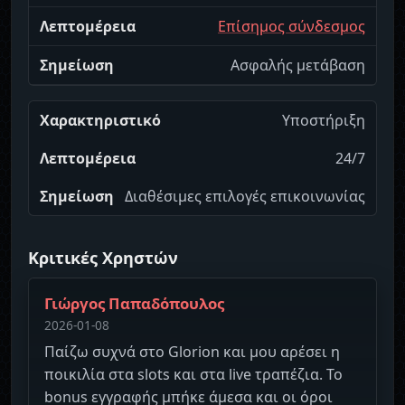
Επίσημος σύνδεσμος
Ασφαλής μετάβαση
Υποστήριξη
24/7
Διαθέσιμες επιλογές επικοινωνίας
Κριτικές Χρηστών
Γιώργος Παπαδόπουλος
2026-01-08
Παίζω συχνά στο Glorion και μου αρέσει η
ποικιλία στα slots και στα live τραπέζια. Το
bonus εγγραφής μπήκε άμεσα και οι όροι