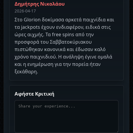
Δημήτρης Νικολάου
2026-04-17
Στο Glorion δοκίμασα αρκετά παιχνίδια και
τα jackpots έχουν ενδιαφέρον, ειδικά στις
ώρες αιχμής. Τα free spins από την
προσφορά του Σαββατοκύριακου
πιστώθηκαν κανονικά και έδωσαν καλό
χρόνο παιχνιδιού. Η ανάληψη έγινε ομαλά
και η ενημέρωση για την πορεία ήταν
ξεκάθαρη.
Αφήστε Κριτική