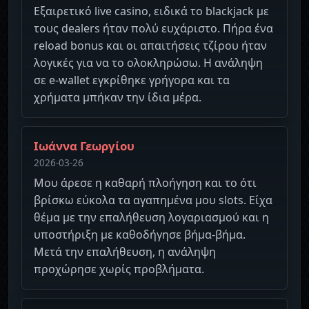
Εξαιρετικό live casino, ειδικά το blackjack με
τους dealers ήταν πολύ ευχάριστο. Πήρα ένα
reload bonus και οι απαιτήσεις τζίρου ήταν
λογικές για να το ολοκληρώσω. Η ανάληψη
σε e-wallet εγκρίθηκε γρήγορα και τα
χρήματα μπήκαν την ίδια μέρα.
Ιωάννα Γεωργίου
2026-03-26
Μου άρεσε η καθαρή πλοήγηση και το ότι
βρίσκω εύκολα τα αγαπημένα μου slots. Είχα
θέμα με την επαλήθευση λογαριασμού και η
υποστήριξη με καθοδήγησε βήμα-βήμα.
Μετά την επαλήθευση, η ανάληψη
προχώρησε χωρίς προβλήματα.