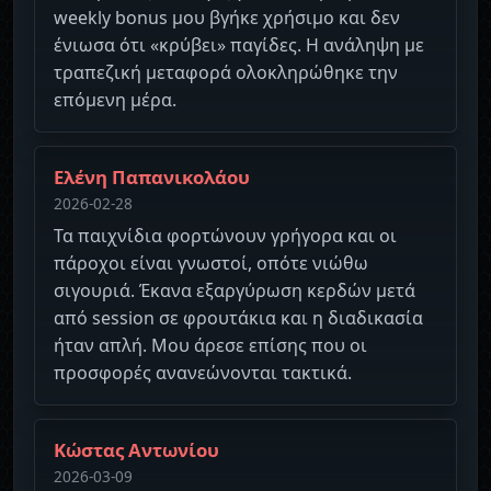
weekly bonus μου βγήκε χρήσιμο και δεν
ένιωσα ότι «κρύβει» παγίδες. Η ανάληψη με
τραπεζική μεταφορά ολοκληρώθηκε την
επόμενη μέρα.
Ελένη Παπανικολάου
2026-02-28
Τα παιχνίδια φορτώνουν γρήγορα και οι
πάροχοι είναι γνωστοί, οπότε νιώθω
σιγουριά. Έκανα εξαργύρωση κερδών μετά
από session σε φρουτάκια και η διαδικασία
ήταν απλή. Μου άρεσε επίσης που οι
προσφορές ανανεώνονται τακτικά.
Κώστας Αντωνίου
2026-03-09