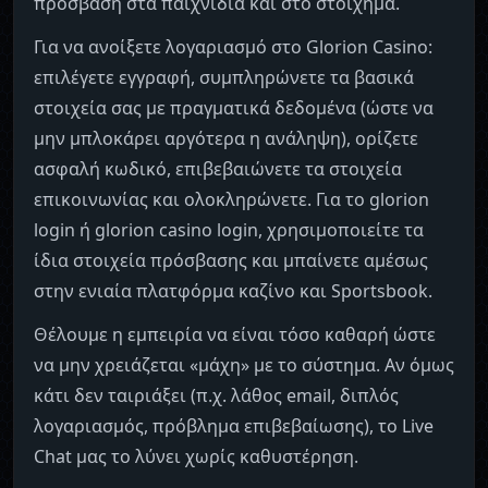
πρόσβαση στα παιχνίδια και στο στοίχημα.
Για να ανοίξετε λογαριασμό στο Glorion Casino:
επιλέγετε εγγραφή, συμπληρώνετε τα βασικά
στοιχεία σας με πραγματικά δεδομένα (ώστε να
μην μπλοκάρει αργότερα η ανάληψη), ορίζετε
ασφαλή κωδικό, επιβεβαιώνετε τα στοιχεία
επικοινωνίας και ολοκληρώνετε. Για το glorion
login ή glorion casino login, χρησιμοποιείτε τα
ίδια στοιχεία πρόσβασης και μπαίνετε αμέσως
στην ενιαία πλατφόρμα καζίνο και Sportsbook.
Θέλουμε η εμπειρία να είναι τόσο καθαρή ώστε
να μην χρειάζεται «μάχη» με το σύστημα. Αν όμως
κάτι δεν ταιριάξει (π.χ. λάθος email, διπλός
λογαριασμός, πρόβλημα επιβεβαίωσης), το Live
Chat μας το λύνει χωρίς καθυστέρηση.