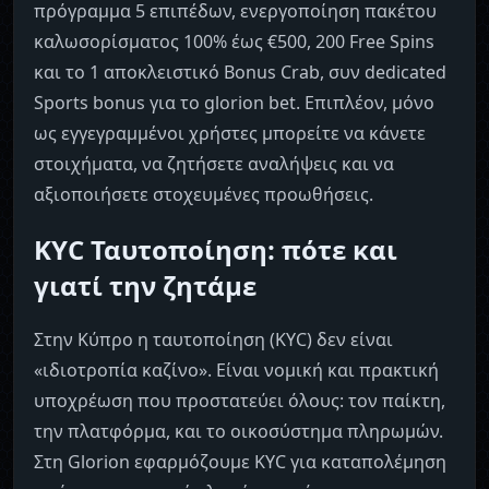
πρόγραμμα 5 επιπέδων, ενεργοποίηση πακέτου
καλωσορίσματος 100% έως €500, 200 Free Spins
και το 1 αποκλειστικό Bonus Crab, συν dedicated
Sports bonus για το glorion bet. Επιπλέον, μόνο
ως εγγεγραμμένοι χρήστες μπορείτε να κάνετε
στοιχήματα, να ζητήσετε αναλήψεις και να
αξιοποιήσετε στοχευμένες προωθήσεις.
KYC Ταυτοποίηση: πότε και
γιατί την ζητάμε
Στην Κύπρο η ταυτοποίηση (KYC) δεν είναι
«ιδιοτροπία καζίνο». Είναι νομική και πρακτική
υποχρέωση που προστατεύει όλους: τον παίκτη,
την πλατφόρμα, και το οικοσύστημα πληρωμών.
Στη Glorion εφαρμόζουμε KYC για καταπολέμηση