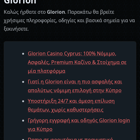
Καλώς ήρθατε στο
Glorion
. Παρακάτω θα βρείτε
χρήσιμες πληροφορίες, οδηγίες και βασικά σημεία για να
ξεκινήσετε.
Glorion Casino Cyprus: 100% Νόμιμο,
Ασφαλές, Premium Καζίνο & Στοίχημα σε
μία πλατφόρμα
Γιατί η Glorion είναι η πιο ασφαλής και
απολύτως νόμιμη επιλογή στην Κύπρο
Υποστήριξη 24/7 και άμεση επίλυση
θεμάτων, χωρίς καθυστερήσεις
Γρήγορη εγγραφή και οδηγός Glorion login
για Κύπρο
Demo σε φρουτάκια vs πραγματικό