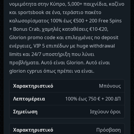
νομιμότητα στην Κύπρο, 5,000+ παιχνίδια, καζίνο
και sportsbook σε ένα, τεράστιο πακέτο
καλωσορίσματος 100% έως €500 + 200 Free Spins
+ Bonus Crab, χαμηλές καταθέσεις €10-€20,
Glorion promo code και επιλεγμένες no deposit
ενέργειες, VIP 5 επιπέδων με huge withdrawal
limits και 24/7 υποστήριξη που λύνει
προβλήματα. Αυτό είναι Glorion. Αυτό είναι
glorion cyprus όπως πρέπει να είναι.
Μπόνους
100% έως 750 € + 200 ΔΠ
Ισχύουν όροι
Πρόσβαση